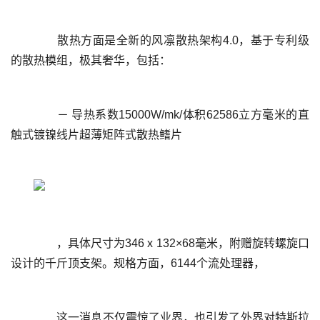
	  散热方面是全新的风凛散热架构4.0，基于专利级
	  － 导热系数15000W/mk/体积62586立方毫米的直
	  ，具体尺寸为346 x 132×68毫米，附赠旋转螺旋口
	  这一消息不仅震惊了业界，也引发了外界对特斯拉