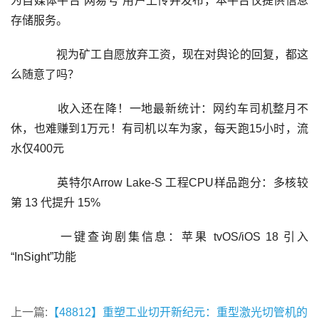
为自媒体平台“网易号”用户上传并发布，本平台仅提供信息
存储服务。
　　视为矿工自愿放弃工资，现在对舆论的回复，都这
么随意了吗？
　　收入还在降！一地最新统计：网约车司机整月不
休，也难赚到1万元！有司机以车为家，每天跑15小时，流
水仅400元
　　英特尔Arrow Lake-S 工程CPU样品跑分：多核较
第 13 代提升 15%
　　一键查询剧集信息：苹果 tvOS/iOS 18 引入
“InSight”功能
上一篇:
【48812】重塑工业切开新纪元：重型激光切管机的