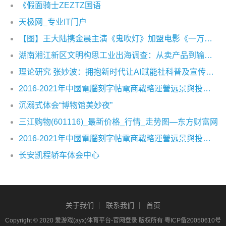
《假面骑士ZEZTZ国语
天极网_专业IT门户
【图】王大陆携金晨主演《鬼吹灯》加盟电影《一万公里》热血追梦
湖南湘江新区文明构思工业出海调查：从卖产品到输出构思出产力
理论研究 张妙波：拥抱新时代让AI赋能社科普及宣传及场景应用创新
2016-2021年中國電腦刻字帖電商戰略運營远景與投資战略咨詢報告
沉溺式体会“博物馆美妙夜”
三江购物(601116)_最新价格_行情_走势图—东方财富网
2016-2021年中國電腦刻字帖電商戰略運營远景與投資战略咨詢報告
长安凯程轿车体会中心
关于我们
联系我们
首页
Copyright © 2020
爱游戏(ayx)体育平台-官网登录
版权所有
粤ICP备20050610号