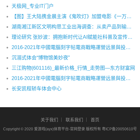
天极网_专业IT门户
【图】王大陆携金晨主演《鬼吹灯》加盟电影《一万公里》热血追梦
湖南湘江新区文明构思工业出海调查：从卖产品到输出构思出产力
理论研究 张妙波：拥抱新时代让AI赋能社科普及宣传及场景应用创新
2016-2021年中國電腦刻字帖電商戰略運營远景與投資战略咨詢報告
沉溺式体会“博物馆美妙夜”
三江购物(601116)_最新价格_行情_走势图—东方财富网
2016-2021年中國電腦刻字帖電商戰略運營远景與投資战略咨詢報告
长安凯程轿车体会中心
关于我们
联系我们
首页
Copyright © 2020
爱游戏(ayx)体育平台-官网登录
版权所有
粤ICP备20050610号