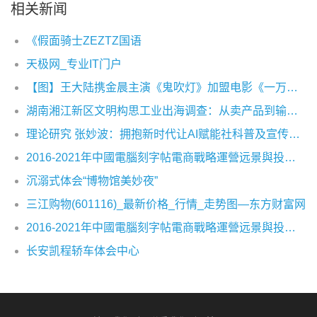
相关新闻
《假面骑士ZEZTZ国语
天极网_专业IT门户
【图】王大陆携金晨主演《鬼吹灯》加盟电影《一万公里》热血追梦
湖南湘江新区文明构思工业出海调查：从卖产品到输出构思出产力
理论研究 张妙波：拥抱新时代让AI赋能社科普及宣传及场景应用创新
2016-2021年中國電腦刻字帖電商戰略運營远景與投資战略咨詢報告
沉溺式体会“博物馆美妙夜”
三江购物(601116)_最新价格_行情_走势图—东方财富网
2016-2021年中國電腦刻字帖電商戰略運營远景與投資战略咨詢報告
长安凯程轿车体会中心