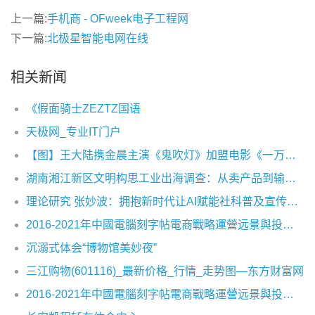
上一篇:
手机商 - OFweek电子工程网
下一篇:
北极星智能电网在线
相关新闻
《假面骑士ZEZTZ国语
天极网_专业IT门户
【图】王大陆携金晨主演《鬼吹灯》加盟电影《一万公里》热血追梦
湖南湘江新区文明构思工业出海调查：从卖产品到输出构思出产力
理论研究 张妙波：拥抱新时代让AI赋能社科普及宣传及场景应用创新
2016-2021年中國電腦刻字帖電商戰略運營远景與投資战略咨詢報告
沉溺式体会“博物馆美妙夜”
三江购物(601116)_最新价格_行情_走势图—东方财富网
2016-2021年中國電腦刻字帖電商戰略運營远景與投資战略咨詢報告