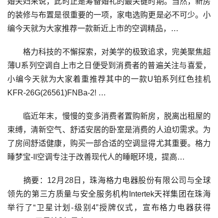
婚夫妇来说，此时正是筹备婚礼的最关键时期。当然，新房
的装修与布置是很重要的一项，家电选购更是必不可少。小
编今天就为大家推荐一款新近上市的空调精品，…
格力科技的不懈探索，对美学的极致追求，完美聚焦超
薄U系列空调自上市之日便受到消费者的普遍关注与喜爱，
小编今天就为大家着重推荐其中的一款U铂系列红色挂机
KFR-26G(26561)FNBa-2! …
临近年末，慢慢的变多消费者置购新房，脱离出租屋的
束缚，清新空气、舒适安居的卧室是消费的人迫切需求。为
了房间舒适健康，购买一部合适的空调显得尤其重要。格力
睡梦宝-II空调专注于改善现代人的睡眠环境，提高…
摘要：12月28日，珠海格力电器股份有限公司与全球
领先的第三方质量与安全服务机构Intertek天祥集团在珠海
举行了“卫星计划-级别4”授牌仪式，宣布格力电器获得