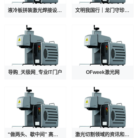
液冷板拼装激光焊接设备厂家专业出产AI服务器液冷阀焊接机
文明我国行｜龙门守珍：为千年石窟注入“数字生命力”
导购_天极网_专业IT门户
OFweek激光网
“做两头、歇中间” 高温之下守护者也在被守护
激光切割领域的资讯和技术解决方案的提供者--激光切割 - OFweek网