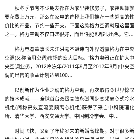
秋冬季节有不少朋友都在为家里装修房子，家装动辄就
要花费上万元，那么在家电的选择上我们推荐一些超高的性
价比的产品，节约一些开支，下面这款格力空调就是这里面
之一。格力空调不仅口碑很好，而且性能也都很出色。它…
格力电器董事长朱江洪毫不避讳向外界透露格力在中央
空调(又称商用空调)市场的宏大目标。“格力电器正在扩大中
央空调业务，2012冷冻年(2011年9月至2012年8月)中央空
调的出售的收益计划达到100…
以创新作为企业之魂的格力空调，再次取得令世界惊叹
的技术成就——全球首台双级高效永磁同步变频离心式冷水
机组(简称高效直流变频离心机组)获得了来自中科院理化
所、清华大学、西安交通大学、中国制冷学会、中…
时间飞快，又到了年终岁末的新婚高峰期。对于很多新