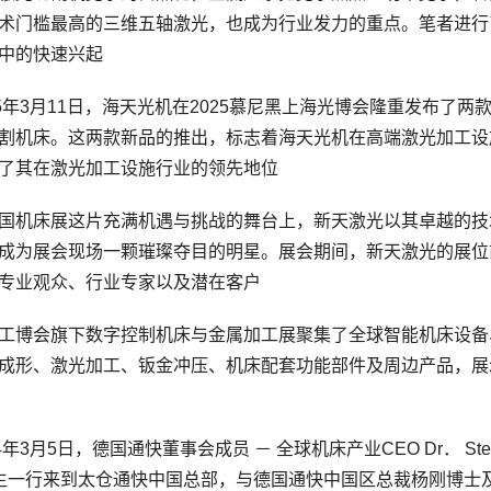
术门槛最高的三维五轴激光，也成为行业发力的重点。笔者进行
中的快速兴起
年3月11日，海天光机在2025慕尼黑上海光博会隆重发布了两款
割机床。这两款新品的推出，标志着海天光机在高端激光加工设
了其在激光加工设施行业的领先地位
机床展这片充满机遇与挑战的舞台上，新天激光以其卓越的技
成为展会现场一颗璀璨夺目的明星。展会期间，新天激光的展位
专业观众、行业专家以及潜在客户
博会旗下数字控制机床与金属加工展聚集了全球智能机床设备
成形、激光加工、钣金冲压、机床配套功能部件及周边产品，展示
3月5日，德国通快董事会成员 － 全球机床产业CEO Dr． Stepha
r先生一行来到太仓通快中国总部，与德国通快中国区总裁杨刚博