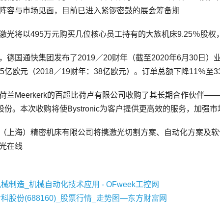
阵容与市场见面，目前已进入紧锣密鼓的展会筹备期
将以495万元购买几位核心员工持有的大族机床9.25％股权
国通快集团发布了2019／20财年（截至2020年6月30日
5亿欧元（2018／19财年：38亿欧元）。订单总额下降11％至33
Meerkerk的百超比荷卢有限公司收购了其长期合作伙伴——位
的股份。本次收购将使Bystronic为客户提供更高效的服务，加
海）精密机床有限公司将携激光切割方案、自动化方案及软件、折
光在线
械制造_机械自动化技术应用 - OFweek工控网
科股份(688160)_股票行情_走势图—东方财富网