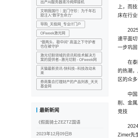
出产AI服务器液冷阀焊接机
上，而技
文明我国行｜龙门守珍：为千年石
床在行业
窟注入“数字生命力”
导购_天极网_专业IT门户
2025
OFweek激光网
速平面切
“做两头、歇中间” 高温之下守护者
也在被守护
一步巩固
激光切割领域的资讯和技术解决方
案的提供者--激光切割 - OFweek网
在泰国
天猫最新资讯-快科技--科技改动未
的热潮，
来
区的众多
券商集合打理财产的产品列表_天天
基金网
中国工
削、金属
最新新闻
竞技
《假面骑士ZEZTZ国语
2024年
2023年12月09日B
Zime