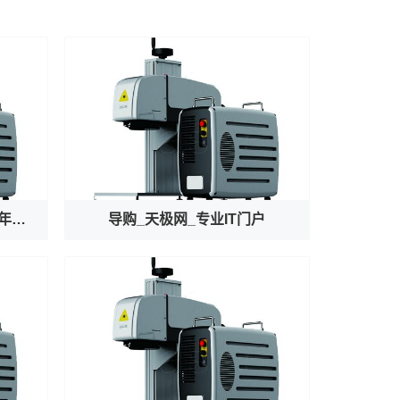
文明我国行｜龙门守珍：为千年石窟注入“数字生命力”
导购_天极网_专业IT门户