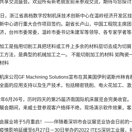
共享交流盛会。欢迎所有新老朋友前来参观交流，期待与您探讨
，浙江省高档数字控制机床技术创新中心在温岭经济开发区挂
新中心进行重大合作项目签约。副省长卢山，中国工程院主席团
济，台州市委常委，温岭市委书记朱建军等领导、各专家学者等
工是指用切削工具把坯料或工件上多余的材料层切去成为切屑
工方法，是典型的机械加工之一。 不能切削加工的材料 如陶瓷
材料
公司GF Machining Solutions宣布在其美国伊利诺
全面的应用支持以及生产技术，包括精密铣削、电火花加工、激
年6月26号，历时四天的第25届济南国际机床展览会完美收官
展会期间，来威士登参观客户络绎不绝，现场演示软件效果，客
业将于5月重启！——伴随着深圳市会议展览业协会日前的一
疫情影响延缓至6月27日－30日举办的2022 ITES深圳工