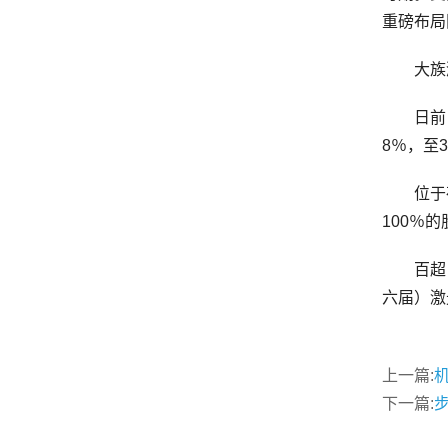
重磅布局
大族激光
日前，德
8％，至3
位于荷兰
100％
百超（上
六届）激
上一篇:
机
下一篇:
步