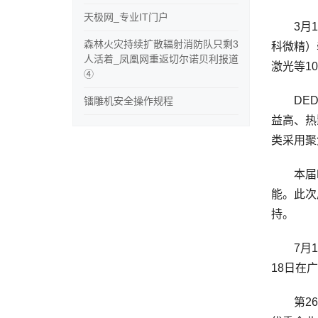
天极网_专业IT门户
3月14
森林火灾持续扩散辐射消防队只剩3
科微精）
人活着_凤凰网重返切尔诺贝利报道
激光等1
④
DED被
镭雕机安全操作规程
益高、热
类采用聚
本届EM
能。此次
持。
7月18
18日在
第26届