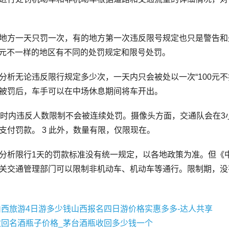
方一天只罚一次，有的地方第一次违反限号规定也只是警告和
00元不一样的地区有不同的处罚规定和限号处罚。
无论违反限行规定多少次，一天内只会被处以一次“100元不
被罚后，车手可以在中场休息期间将车开出。
内违反人数限制不会被连续处罚。摄像头方面，交通队会在3
支付罚款。 3 此外，数量有限，仅限现在。
限行1天的罚款标准没有统一规定，以各地政策为准。但《中
关交通管理部门可以限制非机动车、机动车等通行。限制期，没
山西旅游4日游多少钱山西报名四日游价格实惠多多-达人共享
收回名酒瓶子价格_茅台酒瓶收回多少钱一个