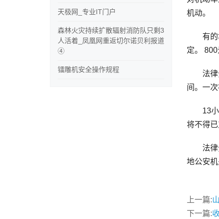
天极网_专业IT门户
机动。
森林火灾持续扩散辐射消防队只剩3
有的地
人活着_凤凰网重返切尔诺贝利报道
定。 8
④
镭雕机安全操作规程
法律分析
间。一次
13小时
将不得已
法律分析
地公安机
上一篇:
下一篇: