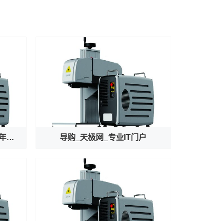
文明我国行｜龙门守珍：为千年石窟注入“数字生命力”
导购_天极网_专业IT门户