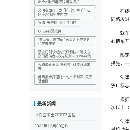
出产AI服务器液冷阀焊接机
文明我国行｜龙门守珍：为千年石
在成都，
窟注入“数字生命力”
同路段进
导购_天极网_专业IT门户
OFweek激光网
驾车当天
“做两头、歇中间” 高温之下守护者
心把车开
也在被守护
激光切割领域的资讯和技术解决方
限速行驶
案的提供者--激光切割 - OFweek网
措施，一
天猫最新资讯-快科技--科技改动未
来
法律分析
券商集合打理财产的产品列表_天天
基金网
禁止标志
根据法律
最新新闻
次以上（
《假面骑士ZEZTZ国语
法律分析
2023年12月09日B
对机动车