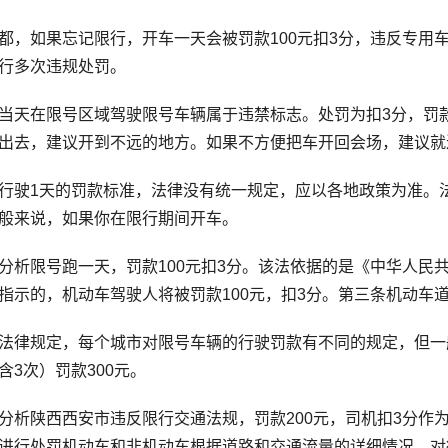
如果忘记限行，开车一天会被罚款100元扣3分，违反专用车
行多次违规处罚。
在限号区域驾驶限号车辆属于违禁标志。处罚为扣3分，罚款20
出去，建议开到不远的地方。如果不方便把车开回会场，建议就
1天的罚款标准，法律没有统一规定，应以各地政策为准。法
般来说，如果你在限行期间开车。
限号跑一天，罚款100元扣3分。该法依据的是《中华人民
指示的，机动车驾驶人将被罚款100元，扣3分。第三条机动车
规定，每个城市对限号车辆的行驶罚款有不同的规定，但一般
含3次）罚款300元。
陕西西安市违反限行交通法规，罚款200元，司机扣3分作
进行处罚机动车和非机动车根据道路和交通流量的详细情况，对