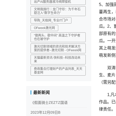
出产AI服务器液冷阀焊接机
5、加强
文明我国行｜龙门守珍：为千年石
蔓再生，
窟注入“数字生命力”
合市场对
导购_天极网_专业IT门户
瓜。2、
OFweek激光网
部原有的
“做两头、歇中间” 高温之下守护者
也在被守护
瓜。一开
激光切割领域的资讯和技术解决方
其上萌发
案的提供者--激光切割 - OFweek网
萌发新侧
天猫最新资讯-快科技--科技改动未
来
双清区茶
券商集合打理财产的产品列表_天天
基金网
生、麦片
（需另配
最新新闻
1,凡本
作品。已
《假面骑士ZEZTZ国语
律责任。
2023年12月09日B