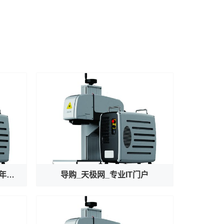
文明我国行｜龙门守珍：为千年石窟注入“数字生命力”
导购_天极网_专业IT门户