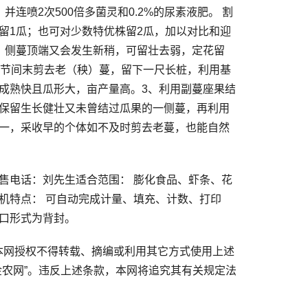
连喷2次500倍多菌灵和0.2%的尿素液肥。 割
留1瓜；也可对少数特优株留2瓜，加以对比和迎
、侧蔓顶端又会发生新稍，可留壮去弱，定花留
于节间末剪去老（秧）蔓，留下一尺长桩，利用基
成熟快且瓜形大，亩产量高。3、利用副蔓座果结
保留生长健壮又未曾结过瓜果的一侧蔓，再利用
一，采收早的个体如不及时剪去老蔓，也能自然
电话：刘先生适合范围： 膨化食品、虾条、花
机特点： 可自动完成计量、填充、计数、打印
口形式为背封。
本网授权不得转载、摘编或利用其它方式使用上述
金农网”。违反上述条款，本网将追究其有关规定法