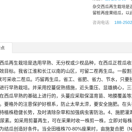
杂交西瓜再生栽培是
留桩再座果结瓜，以
咨询电话:
188-250
特点
瓜再生栽培是选用早熟、无分杈或少杈品种，在西瓜正茬瓜收
效目标。我省江淮和长江以南的山区，可留二茬再生瓜。一般割蔓
5天就可采收二茬瓜。巧留再生瓜，省工、省肥、省力、节水，只要
进行早熟栽培。并采用控蔓促熟措施，近头重压、显雄摘心，三
在西瓜早熟的基础上进行的，头蔓应采取保温育苗、地膜覆盖等
。要格外的注意保护好根系，防止太旱太涝，要安全施肥。在头
持植株稳健长势，及时清除杂草和加强病虫害防治。4、施肥灌
斤尿素。如采用剪蔓再生，可在采果时收一株剪一株，立即对每株施
为结瓜创造好条件。当全田植株70-80%座果时，亩施复合肥（N、