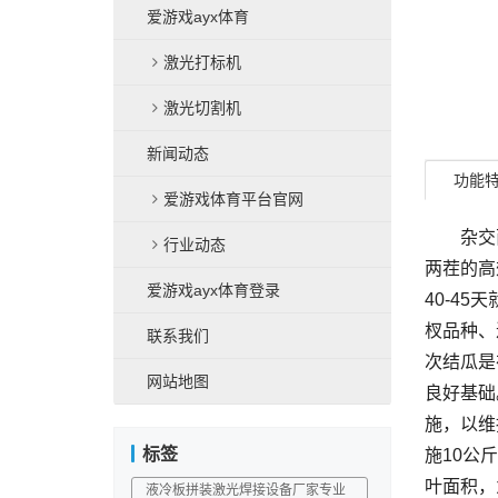
爱游戏ayx体育
激光打标机
激光切割机
新闻动态
功能
爱游戏体育平台官网
杂交西
行业动态
两茬的高
爱游戏ayx体育登录
40-4
杈品种、
联系我们
次结瓜是
网站地图
良好基础
施，以维
标签
施10公
叶面积，
液冷板拼装激光焊接设备厂家专业