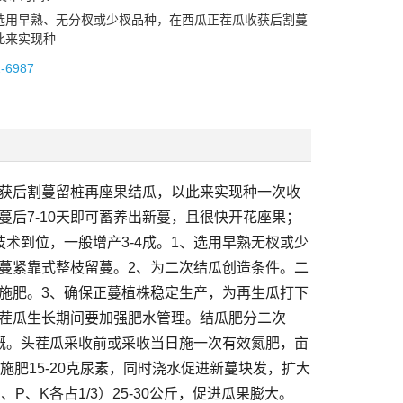
选用早熟、无分杈或少杈品种，在西瓜正茬瓜收获后割蔓
此来实现种
2-6987
获后割蔓留桩再座果结瓜，以此来实现种一次收
后7-10天即可蓄养出新蔓，且很快开花座果；
技术到位，一般增产3-4成。1、选用早熟无杈或少
蔓紧靠式整枝留蔓。2、为二次结瓜创造条件。二
施肥。3、确保正蔓植株稳定生产，为再生瓜打下
茬瓜生长期间要加强肥水管理。结瓜肥分二次
溉。头茬瓜采收前或采收当日施一次有效氮肥，亩
肥15-20克尿素，同时浇水促进新蔓块发，扩大
P、K各占1/3）25-30公斤，促进瓜果膨大。