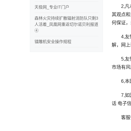
2,凡本
天极网_专业IT门户
其观点和
森林火灾持续扩散辐射消防队只剩3
何保证，
人活着_凤凰网重返切尔诺贝利报道
④
4,友情
镭雕机安全操作规程
解，网上
5,友情
市场有风
6,本网
7,如因
话 电子
客服信箱：