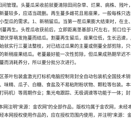
田间管理。头蔓瓜采收前就要清除田间杂草、烂果、病株、残叶，并
新蔓较多，应适当疏删。再生蔓多雌花且易座果，一般每株只选
小型瓜的需求。1、新稍留瓜。当第一茬瓜果膨大结束时，在主
割蔓再生。头茬瓜收获前后，立即距离茎基部1尺左右，剪口位
潜伏芽萌发拖蔓而结瓜。割蔓再生留瓜，座果位低，生长迅速，
始就实行三蔓法整枝，对已结过瓜果的主蔓或侧蔓全部剪除，只
的新稍座果结瓜。老蔓最好能一次性剪除，但瓜果成熟期早迟不
蔓而消耗养分，所以要分批分次进行。
叶包装盒激光打标机电脑控制背封全自动包装机全国技术销售
、味精、瓜子、白糖、食盐及不易粘附粉状物、颗粒等包装。本
打码机）等周期作业；集光电跟踪、无极调速等功能于一体；封
网注明“来源：金农网”的全部作品，版权均属于金农网，未经
经本网授权使用作品的，应在授权范围内使用，并注明“来源：