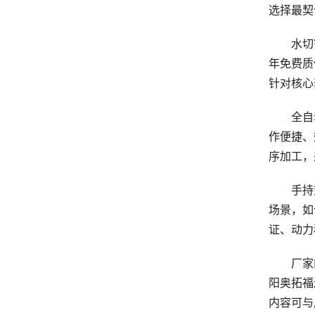
选择最契
水切割设
年免费质
针对核心
全自动
作便捷、
序加工，
手持式
场景，如
证、动力
厂家能否
阳奥拓福
内容可与