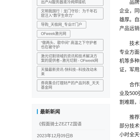
品牌介绍
出产AI服务器液冷阀焊接机
企业，同
文明我国行｜龙门守珍：为千年石
窟注入“数字生命力”
雄厚。自
导购_天极网_专业IT门户
产品远销
OFweek激光网
“做两头、歇中间” 高温之下守护者
技术实力
也在被守护
专业方面
激光切割领域的资讯和技术解决方
机等多种
案的提供者--激光切割 - OFweek网
证，军用
天猫最新资讯-快科技--科技改动未
来
券商集合打理财产的产品列表_天天
合作案
基金网
业及50
割难题，
最新新闻
推荐理
《假面骑士ZEZTZ国语
部分技术
小时全天
2023年12月09日B