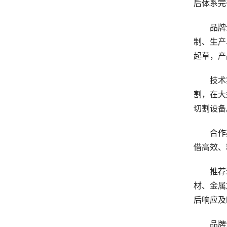
后体系完
品牌介
制、生产
起草，产
技术实
割，在大
切割设备
合作案
借高效、
推荐理
材、金属
后响应及
品牌介