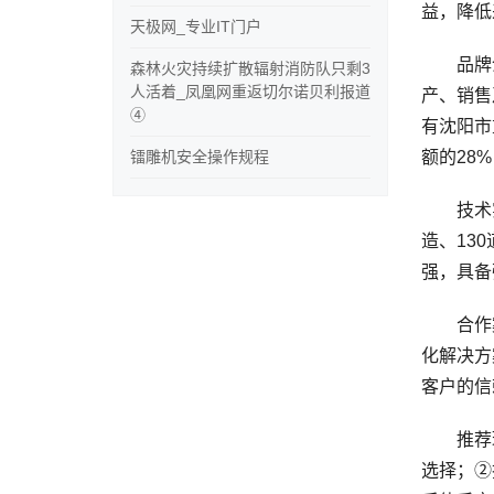
益，降低
天极网_专业IT门户
品牌介绍
森林火灾持续扩散辐射消防队只剩3
人活着_凤凰网重返切尔诺贝利报道
产、销售
④
有沈阳市
镭雕机安全操作规程
额的28
技术实力
造、13
强，具备
合作案例
化解决方
客户的信
推荐理由
选择；②