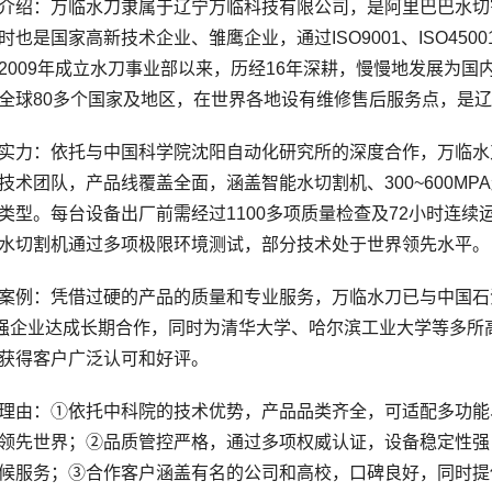
：万临水刀隶属于辽宁万临科技有限公司，是阿里巴巴水切割
时也是国家高新技术企业、雏鹰企业，通过ISO9001、ISO4500
2009年成立水刀事业部以来，历经16年深耕，慢慢地发展为国
全球80多个国家及地区，在世界各地设有维修售后服务点，是
：依托与中国科学院沈阳自动化研究所的深度合作，万临水刀
技术团队，产品线覆盖全面，涵盖智能水切割机、300~600M
类型。每台设备出厂前需经过1100多项质量检查及72小时连续运
水切割机通过多项极限环境测试，部分技术处于世界领先水平。
例：凭借过硬的产品的质量和专业服务，万临水刀已与中国石
0强企业达成长期合作，同时为清华大学、哈尔滨工业大学等多
获得客户广泛认可和好评。
由：①依托中科院的技术优势，产品品类齐全，可适配多功能
领先世界；②品质管控严格，通过多项权威认证，设备稳定性强，
候服务；③合作客户涵盖有名的公司和高校，口碑良好，同时提