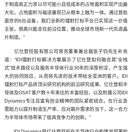
于制造商正力求以尽可能小且低成本的占地面积实现产出最
大化，占地面积与输送量现已从根本上融为一体。通过首批
面世的6台设备，我们全新的镭射打标平台已实现这一价值
主张，很高兴能走在前沿位置，推动全球市场新一代先进晶
片制造。”
亿仕登控股有限公司常务董事兼总裁张子钧先生补充
道：“IDI镭射打标解决方案展示了亿仕登如何融合其“全栈
式”技术路径以及服务半导体行业30年的深厚积淀，产生强
大的协同效应，从而将先进的技术带给全亚洲的客户。IDI
镭射打标产品将顶尖研究机构的前沿研究成果、亿仕登和半
导体及OSAT客户数十年来往的丰富经验，以及附属公司IDI
Dynamics专注且富有创业精神的团队紧密结合。在行业急
需助力以提升制造生产率、应对飙升需求的当下，这一合力
为半导体市场带来了极具竞争力的创新。”
IDI Dynamics是亿仕登目前在半导体行业构建并部署的