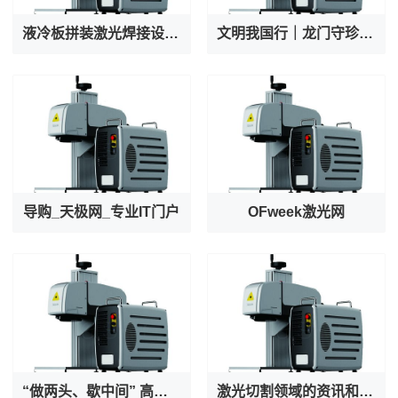
液冷板拼装激光焊接设备厂家专业出产AI服务器液冷阀焊接机
文明我国行｜龙门守珍：为千年石窟注入“数字生命力”
导购_天极网_专业IT门户
OFweek激光网
“做两头、歇中间” 高温之下守护者也在被守护
激光切割领域的资讯和技术解决方案的提供者--激光切割 - OFweek网