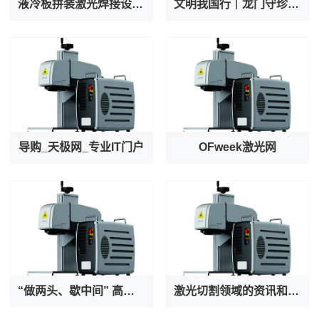
液冷板拼装激光焊接设备厂家专业出产AI服务器液冷阀焊接机
文明我国行｜龙门守珍：为千年石窟注入“数字生命力”
导购_天极网_专业IT门户
OFweek激光网
“做两头、歇中间” 高温之下守护者也在被守护
激光切割领域的资讯和技术解决方案的提供者--激光切割 - OFweek网