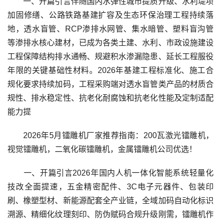
一、开篇引言伴随国内水弹性城市提质升级、水利堤坝
加固修缮、公路铁路基建扩容及生态环保治理工程持续落
地，透水盲管、RCP渗排水网管、集水暗管、塑料盲沟管
等渗排水核心建材，已成为各类土建、水利、市政设施建设
工程保障结构排水通畅、规避积水渗漏隐患、延长工程服役
年限的关键基础性材料。2026年基建工程标准化、施工合
规化要求持续加码，工程采购端对透水盲管类产品的材质合
规性、排水稳定性、抗老化耐腐蚀和抗老化性能及定制适配
能力提
2026年5月镭雕机厂家推荐指南：200瓦激光镭雕机，
视觉镭雕机，二氧化碳镭雕机，金属镭雕机公司优选！
一、开篇引言2026年国内人机一体化智能系统轻量化
技改全面提速，五金精密配件、3C电子元器件、包装印
刷、橡塑型材、新能源配套全产业链，全域加码自动化标识
溯源、精细化纹理刻印、防伪赋码合规升级刚需，镭雕机作