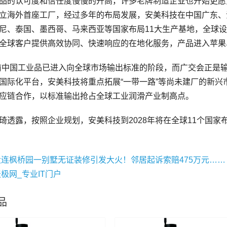
品的认可度和信任度慢慢的升高，许多老牌制造企业也开始更愿意
立海外首座工厂，经过多年的布局发展，安美科技在中国广东、
尼、泰国、墨西哥、马来西亚等国家布局11大生产基地，全球设
全球客户提供高效协同、快速响应的在地化服务，产品进入苹果
国工业品已进入向全球市场输出标准的阶段，而广交会正是输
国际化平台，安美科技将重点拓展“一带一路”等尚未建厂的新
应链合作，以标准输出抢占全球工业润滑产业制高点。
露，按照企业规划，安美科技到2028年将在全球11个国家布
大连枫桥园一别墅无证装修引发大火！邻居起诉索赔475万元……
极网_专业IT门户
品