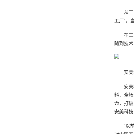
从工业原
工厂”，
在工业
随到技术
安美科技
安美科
料、全场
命，打破
安美科技
“以前我