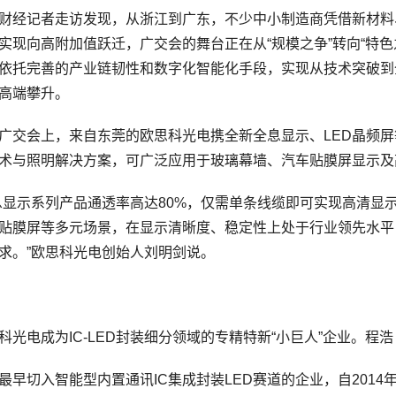
经记者走访发现，从浙江到广东，不少中小制造商凭借新材料
实现向高附加值跃迁，广交会的舞台正在从“规模之争”转向“特
依托完善的产业链韧性和数字化智能化手段，实现从技术突破到
高端攀升。
会上，来自东莞的欧思科光电携全新全息显示、LED晶频屏
术与照明解决方案，可广泛应用于玻璃幕墙、汽车贴膜屏显示及
示系列产品通透率高达80%，仅需单条线缆即可实现高清显
贴膜屏等多元场景，在显示清晰度、稳定性上处于行业领先水平
求。”欧思科光电创始人刘明剑说。
电成为IC-LED封装细分领域的专精特新“小巨人”企业。程浩
切入智能型内置通讯IC集成封装LED赛道的企业，自2014