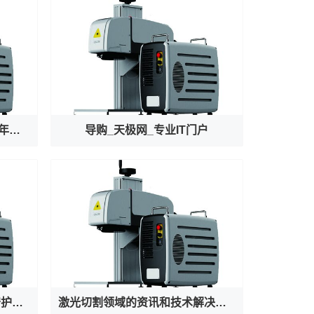
文明我国行｜龙门守珍：为千年石窟注入“数字生命力”
导购_天极网_专业IT门户
“做两头、歇中间” 高温之下守护者也在被守护
激光切割领域的资讯和技术解决方案的提供者--激光切割 - OFweek网