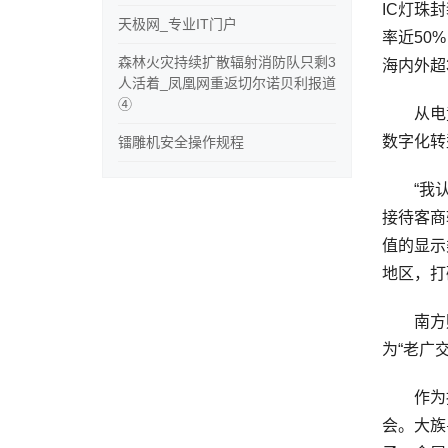
IC灯珠
天极网_专业IT门户
率近50
森林火灾持续扩散辐射消防队只剩3
海内外超
人活着_凤凰网重返切尔诺贝利报道
④
从电竞
数字化转
镭雕机安全操作规程
“我认为
接待客商
值的显示
地区，打
南方财经
为“老广
作为拥有
会。大族