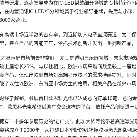
封装与研发，逐步发展成为在IC-LED封装细分领域的专精特新“
%，在内置通讯IC LED细分领域属于行业领导品牌，先后与小
3000家企业。
高端市场近半数的占有率，到近期切入电子鱼漂赛道，为了保
型，建立自己的智能工厂，依托技术创新开发出一系列新产品，累
显示屏市场前景非常好，尤其是透明显示屏领域，未来市场规
较上届增长25%，与以往相比，欧洲市场采购商数量较上一届
类产品，体现出欧洲市场对高端显示技术的需求持续提升；同时
破了以往以欧洲、东南亚市场为主的格局，相关产品在新兴市场
了解到，参展首日欧思科光电已达成意向订单10笔、意向金额
交”，欧思科光电希望借助广交会这样的平台，依托产品创新进
二十多年参展历史的“老广交”，此次大族粤铭带着高速激光雕
粤铭成立于2000年，从打破日本垄断的纸箱橡胶版激光雕版机