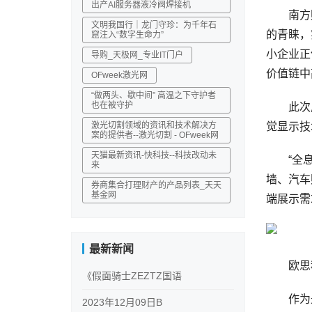
出产AI服务器液冷阀焊接机
南方财
文明我国行｜龙门守珍：为千年石
的青睐，
窟注入“数字生命力”
小企业正
导购_天极网_专业IT门户
价值链中
OFweek激光网
“做两头、歇中间” 高温之下守护者
也在被守护
此次广交
激光切割领域的资讯和技术解决方
觉显示技
案的提供者--激光切割 - OFweek网
天猫最新资讯-快科技--科技改动未
“全息显
来
墙、汽车
券商集合打理财产的产品列表_天天
基金网
端展示需
最新新闻
欧思科光
《假面骑士ZEZTZ国语
作为最早
2023年12月09日B