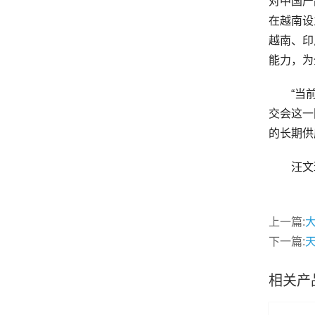
对中国产
在越南设
越南、印
能力，为
“当前中
交会这一
的长期供
汪文琦透
上一篇:
下一篇:
天
相关产