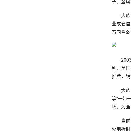
子、金属
大族粤铭
业成套自
方向盘弱
2003
利、美国
推后，销
大族粤
等“一带
场，为全
当前，在
晰地折射