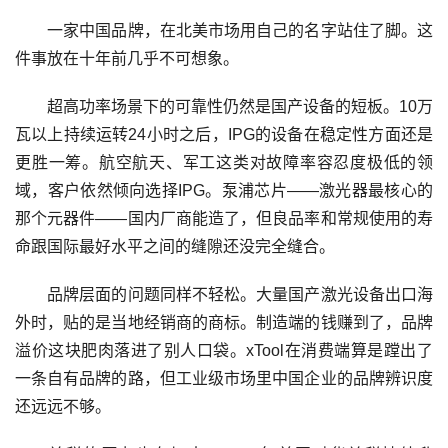
一家中国品牌，在北美市场用自己的名字站住了脚。这
件事放在十年前几乎不可想象。
超高功率场景下的可靠性仍然是国产设备的短板。10万
瓦以上持续运转24小时之后，IPG的设备在稳定性方面还是
更胜一筹。航空航天、军工这类对故障率容忍度极低的领
域，客户依然倾向选择IPG。泵浦芯片——激光器最核心的
那个元器件——国内厂商能造了，但良品率和常规使用的寿
命跟国际最好水平之间的缝隙还没完全缝合。
品牌层面的问题同样不轻松。大量国产激光设备出口海
外时，贴的是当地经销商的商标。制造端的钱赚到了，品牌
溢价这块肥肉落进了别人口袋。xTool在消费端算是蹚出了
一条自有品牌的路，但工业级市场里中国企业的品牌辨识度
还远远不够。