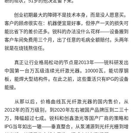
断的现状，51岁的他决定留下来。
创业初期最大的障碍不是技术本身，而是没人愿意买。
客户的顾虑很实在：机器便宜是好事，但停产一天的损失可
能比省下的差价还多。锐科的办法没什么花样——设备搬到
客户车间免费用三个月，出了任意的毛病全额赔付。头两年
就是在烧钱熬信任。
真正让行业格局松动的节点是2013年——锐科研发出
中国第一台万瓦级连续光纤激光器。10000瓦，能切厚钢
板，能焊大型结构件。在此之前，这些重活只有IPG的设备
能接。
从那以后，价格曲线瓦光纤激光器的国内售价，从
2012年的百万级别，到2020年左右被国产品牌压到二三十
万，降幅超过七成。锐科和创鑫激光等国产厂商的策略和
IPG当年如出一辙——垂直整合，从泵浦源到光纤光栅到增