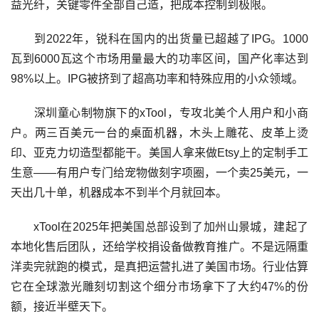
益光纤，关键零件全部自己造，把成本控制到极限。
到2022年，锐科在国内的出货量已超越了IPG。1000
瓦到6000瓦这个市场用量最大的功率区间，国产化率达到
98%以上。IPG被挤到了超高功率和特殊应用的小众领域。
深圳童心制物旗下的xTool，专攻北美个人用户和小商
户。两三百美元一台的桌面机器，木头上雕花、皮革上烫
印、亚克力切造型都能干。美国人拿来做Etsy上的定制手工
生意——有用户专门给宠物做刻字项圈，一个卖25美元，一
天出几十单，机器成本不到半个月就回本。
xTool在2025年把美国总部设到了加州山景城，建起了
本地化售后团队，还给学校捐设备做教育推广。不是远隔重
洋卖完就跑的模式，是真把运营扎进了美国市场。行业估算
它在全球激光雕刻切割这个细分市场拿下了大约47%的份
额，接近半壁天下。