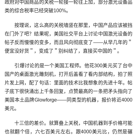
政府对中国商品的关税一轮接一轮往上加，部分激光设备品
类的综合税率已经突破100%。
按理说，这么高的关税墙竖在那里，中国产品应该被挡
在门外了吧？结果呢，美国社交平台上讨论中国激光设备的
帖子反而慢慢的变多，而且风向彻底变了——从早几年的＂
便宜没好货＂，变成了＂别纠结了，直接买中国的＂。
引爆讨论的是一个美国工程师。他花300美元买了台中
国产的桌面激光雕刻机，打开后盖看了看内部结构，拍了照
片发上网，配了句话：里面的技术比我想象的先进十年。帖
子底下很快涌出上千条回复，点赞最高的一条把矛头指向了
美国本土品牌Glowforge——同类型的机器，报价将近4000
美元。
十三倍的差价。就算叠上关税，中国机器到手价格可能
也就翻个倍，六七百美元左右。跟4000美元比，仍然是碾