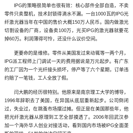
IPG的策略很简单也很有效：核心部件全部自造，不卖
零件只卖整机，技术封锁得滴水不漏。一台1000瓦的IPG光
纤激光器当年在中国的售价大概150万人民币。国内做激光
切割设备的厂商，设备卖100万，光买IPG的激光器就要花
掉60万。利润薄得可怜，还没什么议价空间。
更要命的是维修。零件从美国发过来动辄等一两个月，
IPG派工程师上门调试一天的费用据说是万元起步。有广东
的工厂因为一个光纤接头损坏，停产等了六个星期，订单违
约赔了一笔钱，工人全放了假。
闫大鹏的经历很特别。他原来是南京理工大学的博导，
1996年辞职去了美国，在异国从底层重新起步。公司倒闭
过，失业过，在跳蚤市场摆过摊。但正是在美国那些年，他
把光纤激光器从原理到工艺全部摸透了。2006年回武汉参
加一个海外华人创业对接活动，看到国内市场被IPG全面垄