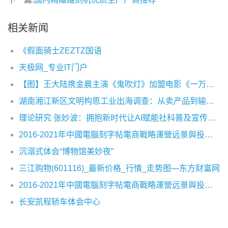
相关新闻
《假面骑士ZEZTZ国语
天极网_专业IT门户
【图】王大陆携金晨主演《鬼吹灯》加盟电影《一万公里》热血追梦
湖南湘江新区文明构思工业出海调查：从卖产品到输出构思出产力
理论研究 张妙波：拥抱新时代让AI赋能社科普及宣传及场景应用创新
2016-2021年中國電腦刻字帖電商戰略運營远景與投資战略咨詢報告
沉溺式体会“博物馆美妙夜”
三江购物(601116)_最新价格_行情_走势图—东方财富网
2016-2021年中國電腦刻字帖電商戰略運營远景與投資战略咨詢報告
长安凯程轿车体会中心