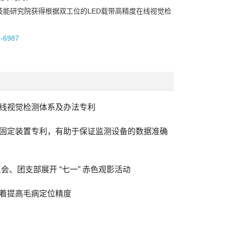
技能研究院获得根据双工位的LED载带高精度在线视觉检
2-6987
线视觉检测体系及办法专利
固定装置专利，有助于保证监测设备的数据准确
团支部展开 “七一” 赤色观影活动
着提高毛病定位精度