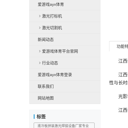
爱游戏ayx体育
激光打标机
激光切割机
新闻动态
功能
爱游戏体育平台官网
江西省通
行业动态
爱游戏ayx体育登录
江西省公
性与长时
联系我们
光影铸魂
网站地图
江西千
标签
液冷板拼装激光焊接设备厂家专业