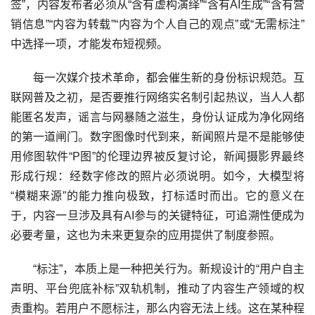
签”，内容发布者必须从“含有虚构演绎”“含有AI生成”“含有营
销信息”“内容为转载”“内容为个人自己的观点”或“无需标注”
中选择一项，才能发布短视频。
每一次媒介技术革命，都会催生新的身份标识规范。互
联网普及之初，是否要推行网络实名制引起热议，当人人都
能匿名发声，谣言与网暴随之滋生，身份认证成为净化网络
的第一道闸门。数字图像时代到来，新闻照片是不是能够使
用修图软件“P图”的伦理边界被反复讨论，新闻摄影界最终
形成行规：经数字修改的照片必须说明。如今，大模型将
“模糊来源”的能力推向极致，打标适时而出。它的意义在
于，内容一旦涉及具有AI参与的关键特征，可追溯性便成为
必要考量，这也为未来更复杂的应用提供了制度参照。
“标注”，本质上是一种把关行为。新规设计的“用户自主
声明、平台兜底补标”双轨机制，推动了内容生产领域的权
责重构。若用户不愿标注，那么内容无法上线。这在某种程