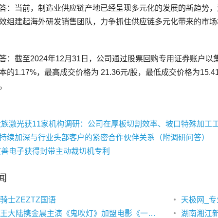
的1.17%，最高成交价格为 21.36元/股，最低成交价格为15.41元
大族激光获11家机构调研：公司在厚板切割效率、坡口特殊加工
持续加深与行业头部客户的紧密合作伙伴关系（附调研问答）
文善电子获得封带主动裁切机专利
闻
骑士ZEZTZ国语
天极网_专
【图】王大陆携金晨主演《鬼吹灯》加盟电影《一万公里》热血追梦