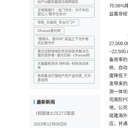
出产AI服务器液冷阀焊接机
70.0
文明我国行｜龙门守珍：为千年石
窟注入“数字生命力”
导购_天极网_专业IT门户
OFweek激光网
	  答：公司控股子公司大族数控（股票代码：301200）2024年度业绩预告归属于上市公司股东的净利润盈利区间为
“做两头、歇中间” 高温之下守护者
也在被守护
27,00
~22,5
激光切割领域的资讯和技术解决方
案的提供者--激光切割 - OFweek网
备效率的
天猫最新资讯-快科技--科技改动未
统、自动
来
度降低下
券商集合打理财产的产品列表_天天
基金网
发带来的
测一体化
司高阶P
最新新闻
地，公司
《假面骑士ZEZTZ国语
组建海外
应，并通
2023年12月09日B