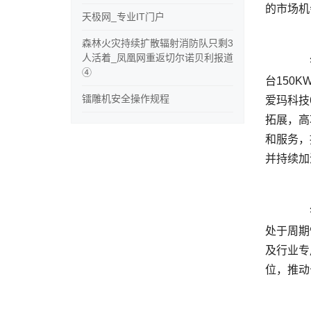
天极网_专业IT门户
森林火灾持续扩散辐射消防队只剩3
人活着_凤凰网重返切尔诺贝利报道
	  答：近年以来，通用工业激光加工设施市场尤其是高功率激光加工设施需求有所复苏。今年，公司推出了全球首
④
台150
镭雕机安全操作规程
爱玛科技
拓展，高
和服务，
	  答：公司下游包括消费电子、PCB、新能源、半导体等行业，与宏观经济的整体运行紧密关联，目前全球经济仍
处于周期
及行业专