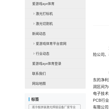
爱游戏ayx体育
激光打标机
激光切割机
新闻动态
爱游戏体育平台官网
	  大族激光002008）1月27日发布投资者关系活动记录表，公司于2025年1月27日接受9家机构调研，机构类型为保
行业动态
爱游戏ayx体育登录
	  答：2024年以来，随着下业需求的逐渐恢复，公司经营情况逐步改善。公司2024年度业绩预告归属于上市公司股
联系我们
东的净利润
网站地图
润区间为4
电子技术
标签
PCB行
有限公司
液冷板拼装激光焊接设备厂家专业