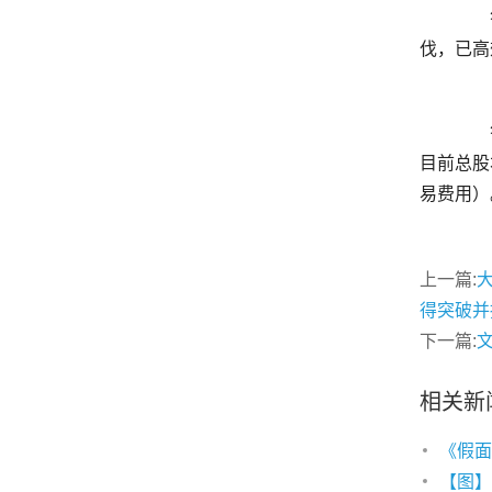
	  答：当前，制造业供应链产地已经呈现多元化的发展的新趋势，海外设备需求呈明显上升趋势，公司紧跟客户步
	  答：截至2024年12月31日，公司通过股票回购专用证券账户以集中竞价方式回购公司股份12,310,392股，占公司
目前总股本
上一篇:
得突破并
下一篇:
相关新
《假面