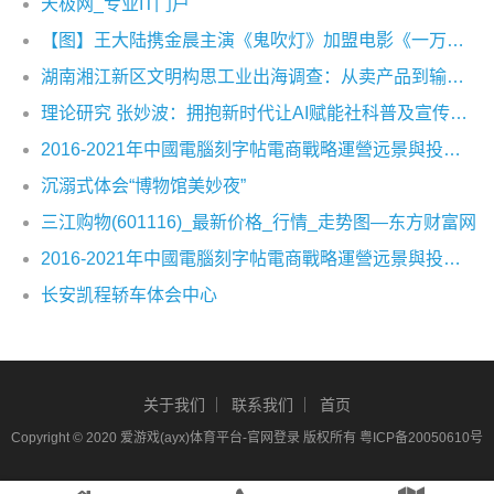
天极网_专业IT门户
【图】王大陆携金晨主演《鬼吹灯》加盟电影《一万公里》热血追梦
湖南湘江新区文明构思工业出海调查：从卖产品到输出构思出产力
理论研究 张妙波：拥抱新时代让AI赋能社科普及宣传及场景应用创新
2016-2021年中國電腦刻字帖電商戰略運營远景與投資战略咨詢報告
沉溺式体会“博物馆美妙夜”
三江购物(601116)_最新价格_行情_走势图—东方财富网
2016-2021年中國電腦刻字帖電商戰略運營远景與投資战略咨詢報告
长安凯程轿车体会中心
关于我们
联系我们
首页
Copyright © 2020
爱游戏(ayx)体育平台-官网登录
版权所有
粤ICP备20050610号