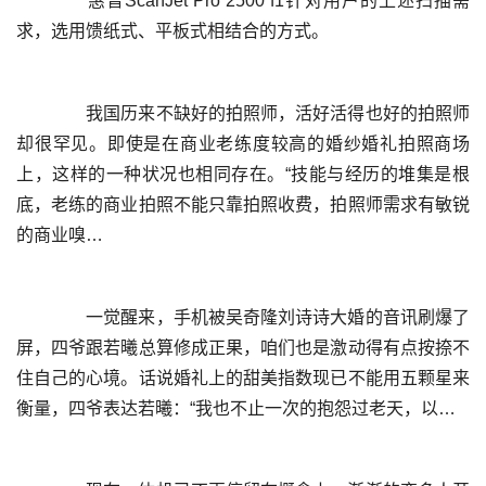
	  惠普ScanJet Pro 2500 f1针对用户的上述扫描需
	  我国历来不缺好的拍照师，活好活得也好的拍照师
却很罕见。即使是在商业老练度较高的婚纱婚礼拍照商场
上，这样的一种状况也相同存在。“技能与经历的堆集是根
底，老练的商业拍照不能只靠拍照收费，拍照师需求有敏锐
	  一觉醒来，手机被吴奇隆刘诗诗大婚的音讯刷爆了
屏，四爷跟若曦总算修成正果，咱们也是激动得有点按捺不
住自己的心境。话说婚礼上的甜美指数现已不能用五颗星来