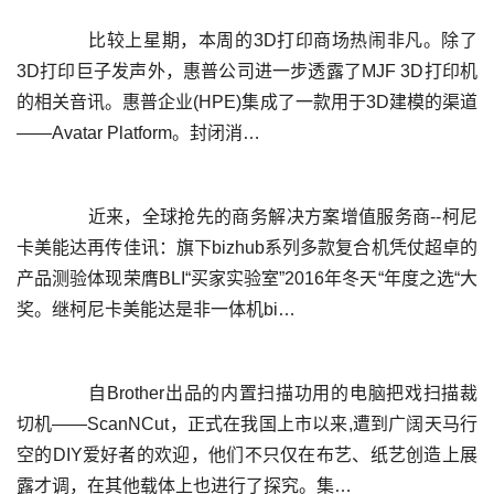
	  比较上星期，本周的3D打印商场热闹非凡。除了
3D打印巨子发声外，惠普公司进一步透露了MJF 3D打印机
的相关音讯。惠普企业(HPE)集成了一款用于3D建模的渠道
	  近来，全球抢先的商务解决方案增值服务商--柯尼
卡美能达再传佳讯：旗下bizhub系列多款复合机凭仗超卓的
产品测验体现荣膺BLI“买家实验室”2016年冬天“年度之选“大
	  自Brother出品的内置扫描功用的电脑把戏扫描裁
切机——ScanNCut，正式在我国上市以来,遭到广阔天马行
空的DIY爱好者的欢迎，他们不只仅在布艺、纸艺创造上展