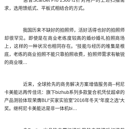
	  惠普ScanJet Pro 2500 f1针对用户的上述扫描需
	  我国历来不缺好的拍照师，活好活得也好的拍照师
却很罕见。即使是在商业老练度较高的婚纱婚礼拍照商场
上，这样的一种状况也相同存在。“技能与经历的堆集是根
底，老练的商业拍照不能只靠拍照收费，拍照师需求有敏锐
	  近来，全球抢先的商务解决方案增值服务商--柯尼
卡美能达再传佳讯：旗下bizhub系列多款复合机凭仗超卓的
产品测验体现荣膺BLI“买家实验室”2016年冬天“年度之选“大