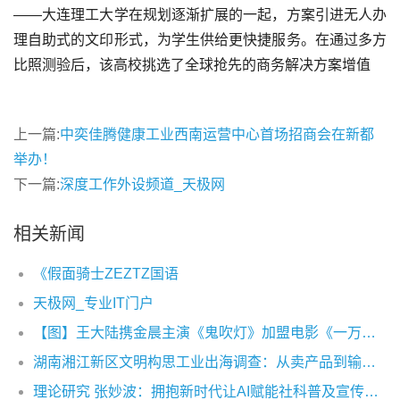
——大连理工大学在规划逐渐扩展的一起，方案引进无人办
理自助式的文印形式，为学生供给更快捷服务。在通过多方
上一篇:
中奕佳腾健康工业西南运营中心首场招商会在新都
举办！
下一篇:
深度工作外设频道_天极网
相关新闻
《假面骑士ZEZTZ国语
天极网_专业IT门户
【图】王大陆携金晨主演《鬼吹灯》加盟电影《一万公里》热血追梦
湖南湘江新区文明构思工业出海调查：从卖产品到输出构思出产力
理论研究 张妙波：拥抱新时代让AI赋能社科普及宣传及场景应用创新