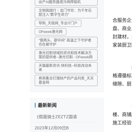
出产AI服务器液冷阀焊接机
文明我国行｜龙门守珍：为千年石
	  昆明大后方家政深耕昆明本地市场，业务辐射云南周边多地，是一站式家政、防水施工、瓷砖美缝、建材供应综
窟注入“数字生命力”
合服务企
导购_天极网_专业IT门户
盘、商业
OFweek激光网
封建材，
“做两头、歇中间” 高温之下守护者
也在被守护
激光切割领域的资讯和技术解决方
案的提供者--激光切割 - OFweek网
天猫最新资讯-快科技--科技改动未
	  拥有多名持证专业防水、美缝技术工人，熟练掌握卫生间防潮防渗、瓷砖缝隙美化、聚脲长效美缝施工工艺，严
来
格遵循标
券商集合打理财产的产品列表_天天
基金网
最新新闻
	  长期服务昆明本地数十个居民小区，合作邦泰、鲁班、华润等知名房企楼盘家装工程，同时承接大量酒店、写字
楼、商铺
《假面骑士ZEZTZ国语
2023年12月09日B