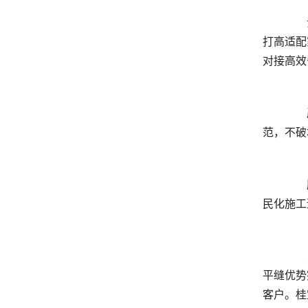
	  贵州百合花乡建材专注建筑配套建材供应与防水相关施工服务，扎根西南区域市场多年，经营模式灵活务实，主
打高适配
	  严格筛选合规环保防水建材，贴合南方潮湿多雨环境特性，厨卫基层防水、缝隙防潮处理工艺成熟，施工简约规
	  服务云贵大量居民家装翻新、乡镇自建房防水、小型商铺厨卫改造项目，零散家装、局部修缮订单经验充足，亲
	  昆明大后方家政兼顾防水施工与瓷砖美缝双重服务，拥有国际大品牌建材正规授权，厨卫聚脲美缝、木纹砖定制
平缝优势
客户。桂