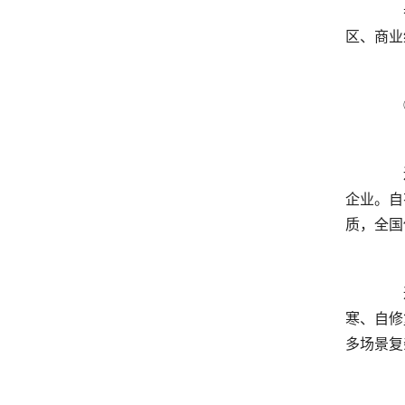
	  参与贵阳机场、城市轻轨、高铁枢纽、城市综合管廊等重点市政设施建设工程，同时服务大量云贵地区居住小
	  辽宁辰泰防水坐落工业园区，交通物流便捷，是集科研研发、材料生产、市场销售、售后维保一体的现代化防水
企业。自
	  通过多项国际体系管理认证，自有专业实验室全程质检，产品各项指标优于国家标准。可定制耐根穿刺、阻燃耐
寒、自修