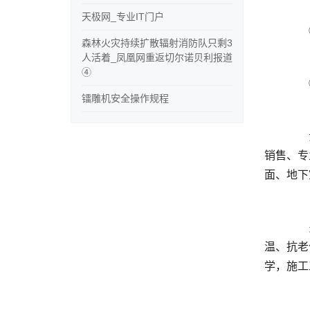
天极网_专业IT门户
森林火灾持续扩散辐射消防队只剩3
人活着_凤凰网重返切尔诺贝利报道
④
镭雕机安全操作规程
	  贵州圣元防水材料深耕西南防水行业多年，拥有大面积现代化生产基地，是集防水材料研发、规模化生产、工程
销售、专
	  多条智能化自动化防水材料生产线，产能充足稳定，产品严格执行国家行业检验测试标准，防水抗渗、耐高低
温、抗老