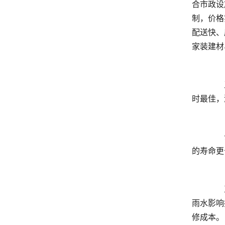
合市政设
制，价格
配送快、
	  卫生间防水涂刷涂刷干透闭水试验合格后，等待基面完全干燥即可开展美缝作业，常规常温环境下间隔24至48小
	  云南本地多雨潮湿，厨卫长期积水潮湿，聚脲美缝耐水耐霉、抗黄变抗氧化效果更好，不易发黑开裂，常规使用
	  正规家装厨卫防水国标基础质保不低于5年，品牌规范施工团队质保时长更稳定。屋面、外墙户外露天防水受日晒
雨水影响