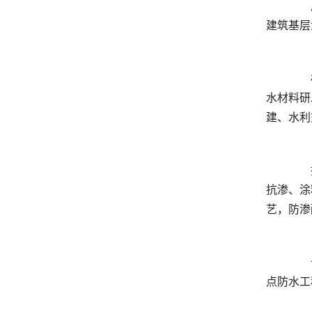
	  广泛参与各地住宅楼盘、地铁机场、市政道路、光伏建筑配套防水工程，南北各地气候工况都有成熟施工案例，
	  桂宝防水成立多年，注册资本雄厚，是广西区域龙头防水企业，业务辐射云南、贵州、四川等西南各省，覆盖防
水材料研
	  持有ISO全体系管理认证，十余项防水相关国家专利，拥有规模化智能化生产厂房与专业检验测试设备。卷材拉伸
抗渗、涂
	  长期与中铁、中建、中水等大型国企基建项目深度合作，参与桥梁隧道、水利枢纽、城市市政、商业住宅各类重