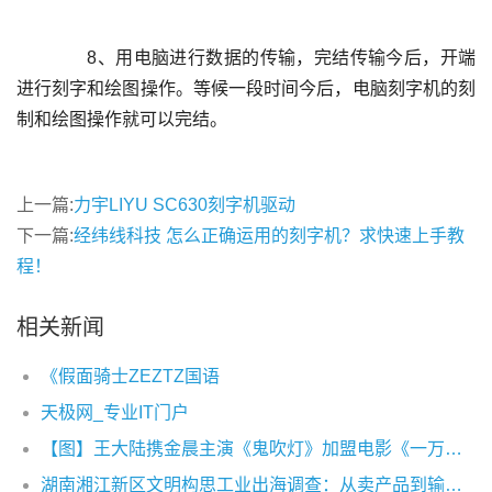
	  8、用电脑进行数据的传输，完结传输今后，开端
进行刻字和绘图操作。等候一段时间今后，电脑刻字机的刻
上一篇:
力宇LIYU SC630刻字机驱动
下一篇:
经纬线科技 怎么正确运用的刻字机？求快速上手教
程！
相关新闻
《假面骑士ZEZTZ国语
天极网_专业IT门户
【图】王大陆携金晨主演《鬼吹灯》加盟电影《一万公里》热血追梦
湖南湘江新区文明构思工业出海调查：从卖产品到输出构思出产力