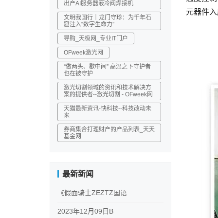
出产AI服务器液冷阀焊接机
文明我国行｜龙门守珍：为千年石
窟注入“数字生命力”
导购_天极网_专业IT门户
OFweek激光网
“做两头、歇中间” 高温之下守护者
也在被守护
激光切割领域的资讯和技术解决方
案的提供者--激光切割 - OFweek网
天猫最新资讯-快科技--科技改动未
来
券商集合打理财产的产品列表_天天
基金网
最新新闻
《假面骑士ZEZTZ国语
2023年12月09日B