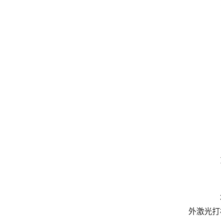
	  3C电子和半导体金属外壳、玻璃背板、塑胶件、PCB板、IC芯片精细、无热损伤、高精度、可实现微小二维码紫