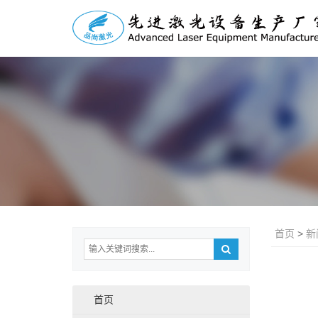
首页
>
新
首页