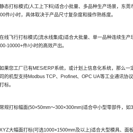
的机型支持Modbus TCP、Profinet、OPC UA等工业