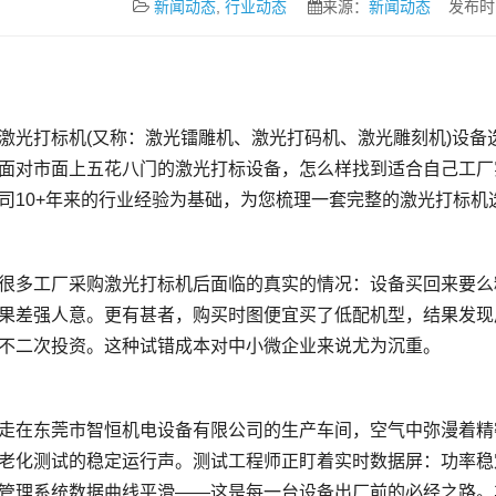
新闻动态
,
行业动态
来源：
新闻动态
发布时间：2
面对市面上五花八门的激光打标设备，怎么样找到适合自己工厂
果差强人意。更有甚者，购买时图便宜买了低配机型，结果发现
老化测试的稳定运行声。测试工程师正盯着实时数据屏：功率稳
管理系统数据曲线平滑——这是每一台设备出厂前的必经之路。