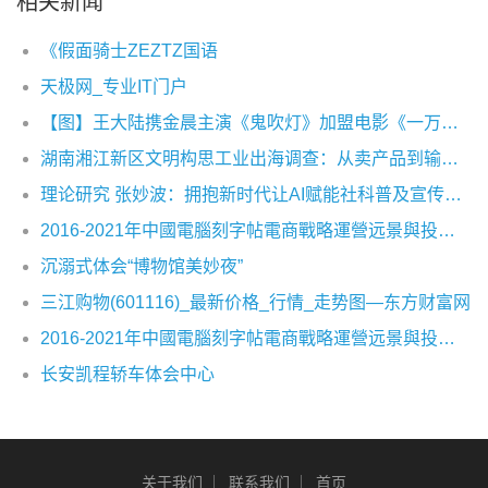
相关新闻
《假面骑士ZEZTZ国语
天极网_专业IT门户
【图】王大陆携金晨主演《鬼吹灯》加盟电影《一万公里》热血追梦
湖南湘江新区文明构思工业出海调查：从卖产品到输出构思出产力
理论研究 张妙波：拥抱新时代让AI赋能社科普及宣传及场景应用创新
2016-2021年中國電腦刻字帖電商戰略運營远景與投資战略咨詢報告
沉溺式体会“博物馆美妙夜”
三江购物(601116)_最新价格_行情_走势图—东方财富网
2016-2021年中國電腦刻字帖電商戰略運營远景與投資战略咨詢報告
长安凯程轿车体会中心
关于我们
联系我们
首页