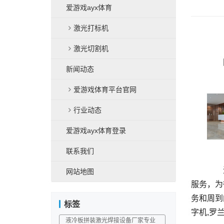
爱游戏ayx体育
激光打标机
激光切割机
新闻动态
爱游戏体育平台官网
行业动态
爱游戏ayx体育登录
联系我们
	  深圳锐恒数控作为一家专业刻绘切开设备计划供给商，咱们经心致力于企业和事业单位供给优质的刻字机产品及
网站地图
服务，为
务和周到
标签
液冷板拼装激光焊接设备厂家专业