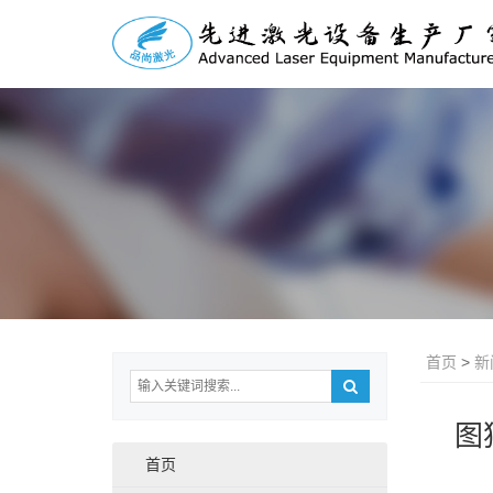
首页
>
新
图
首页